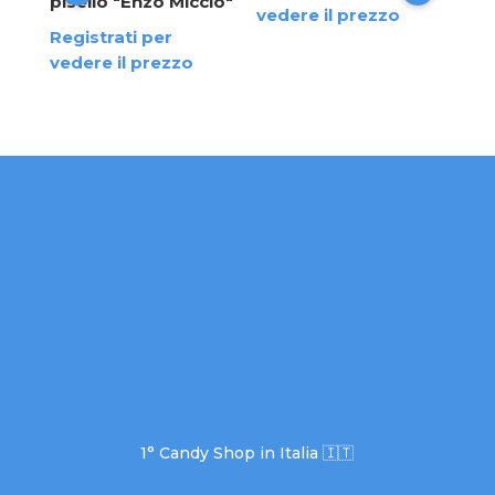
pisello "Enzo Miccio"
vedere il prezzo
osa
Registrati per
vedere il prezzo
1° Candy Shop in Italia 🇮🇹