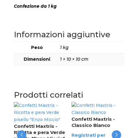
Confezione da 1 kg
Informazioni aggiuntive
Peso
1 kg
Dimensioni
1 × 10 × 10 cm
Prodotti correlati
Con
Noi
Confetti Maxtris -
Classico Bianco
Confetti Maxtris -
Reg
Ricotta e pera Verde
Registrati per
ved