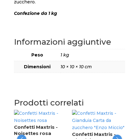
zucchero.
Confezione da 1 kg
Informazioni aggiuntive
Peso
1 kg
Dimensioni
10 × 10 × 10 cm
Prodotti correlati
Min
Confetti Maxtris -
Reg
Noisettes rosa
Confetti Maxtris -
ved