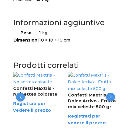
Informazioni aggiuntive
Peso
1 kg
Dimensioni
10 × 10 × 10 cm
Prodotti correlati
Con
Noi
Confetti Maxtris -
Noisettes colorate
Confetti Maxtris -
Reg
Dolce Arrivo - Frutta
Registrati per
ved
mix celeste 500 gr
vedere il prezzo
Registrati per
vedere il prezzo