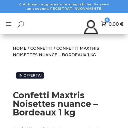
⚠️ Abbiamo aggiornato le anagrafiche. Se avevi
un account, REGISTRATI NUOVAMENTE
0
a
U
Carrello
0,00
€
HOME
/
CONFETTI
/ CONFETTI MAXTRIS
NOISETTES NUANCE – BORDEAUX 1 KG
IN OFFERTA!
Confetti Maxtris
Noisettes nuance –
Bordeaux 1 kg