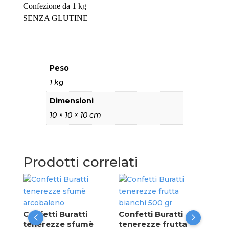
Confezione da 1 kg
SENZA GLUTINE
Peso
1 kg
Dimensioni
10 × 10 × 10 cm
Prodotti correlati
Con
ten
nap
i 1
Confetti Buratti
Confetti Buratti
tenerezze sfumè
tenerezze frutta
Reg