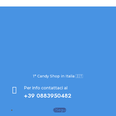
1° Candy Shop in Italia 🇮🇹

Per info contattaci al
+39 0883950482
Segui