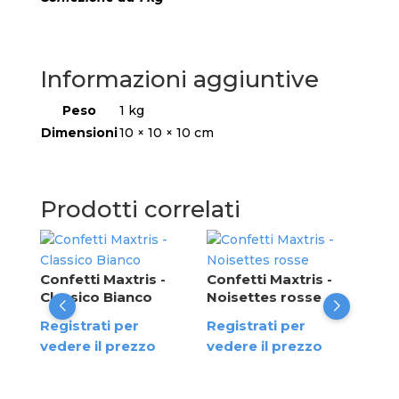
Informazioni aggiuntive
Peso
1 kg
Dimensioni
10 × 10 × 10 cm
Prodotti correlati
Con
Sfu
Confetti Maxtris -
Confetti Maxtris -
Classico Bianco
Noisettes rosse
Reg
te
Registrati per
Registrati per
ved
vedere il prezzo
vedere il prezzo