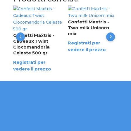
Con
Yogu
Confetti Maxtris -
bos
Two milk Unicorn
Mic
mix
a
Confetti Maxtris -
Cadeaux Twist
Reg
Registrati per
Ciocomandorla
ved
vedere il prezzo
Celeste 500 gr
Registrati per
vedere il prezzo