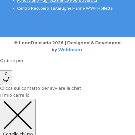
Fondazione Pugliese Per Le Neurodiversità
Centro Recupero Tartarughe Marine WWF Molfetta
® LeonDolciaria 2026 | Designed & Developed
by
Webbo.eu
Ordina per
0
Clicca sul contatto per avviare la chat
Il mio carrello
Carrello chiuso