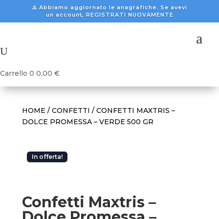
⚠️ Abbiamo aggiornato le anagrafiche. Se avevi
un account, REGISTRATI NUOVAMENTE
a
U
Carrello
0
0,00
€
HOME
/
CONFETTI
/ CONFETTI MAXTRIS –
DOLCE PROMESSA – VERDE 500 GR
In offerta!
Confetti Maxtris –
Dolce Promessa –