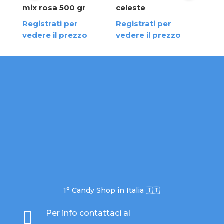
Reg
mix rosa 500 gr
celeste
ved
Registrati per
Registrati per
vedere il prezzo
vedere il prezzo
1° Candy Shop in Italia 🇮🇹

Per info contattaci al