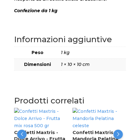
Confezione da 1 kg
Informazioni aggiuntive
Peso
1 kg
Dimensioni
1 × 10 × 10 cm
Prodotti correlati
Con
Dol
mix
Confetti Maxtris -
Confetti Maxtris -
Dolce Arrivo - Frutta
Mandorla Pelatina