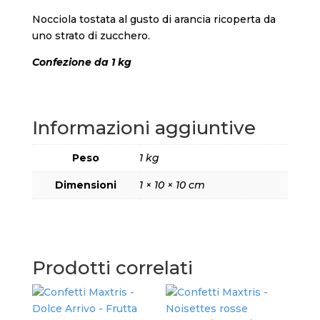
Nocciola tostata al gusto di arancia ricoperta da
uno strato di zucchero.
Confezione da 1 kg
Informazioni aggiuntive
Peso
1 kg
Dimensioni
1 × 10 × 10 cm
Prodotti correlati
Con