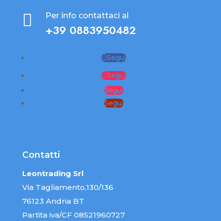

Per info contattaci al
+39 0883950482
Segui
Segui
Segui
Segui
Contatti
Leontrading Srl
Via Tagliamento,130/136
76123 Andria BT
Partita iva/CF 08521960727