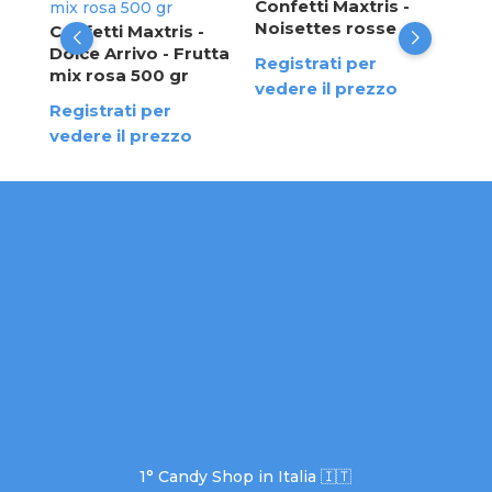
Dol
Confetti Maxtris -
mix
Noisettes rosse
Confetti Maxtris -
Dolce Arrivo - Frutta
Reg
Registrati per
mix rosa 500 gr
ved
vedere il prezzo
Registrati per
vedere il prezzo
1° Candy Shop in Italia 🇮🇹