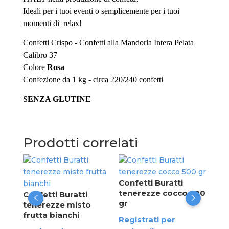
Ideali per i tuoi eventi o semplicemente per i tuoi
momenti di relax!
Confetti Crispo - Confetti alla Mandorla Intera Pelata
Calibro 37
Colore
Rosa
Confezione da 1 kg - circa 220/240 confetti
SENZA GLUTINE
Prodotti correlati
Con
ten
Pera
Confetti Buratti
arc
tenerezze cocco 500
Confetti Buratti
gr
tenerezze misto
Reg
frutta bianchi
Registrati per
ved