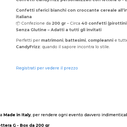
Confetti sferici bianchi con croccante cereale all’in
italiana
📦 Confezione da
200 gr
– Circa
40 confetti (pirottini
Senza Glutine – Adatti a tutti gli invitati
Perfetti per
matrimoni
,
battesimi
,
compleanni
e tutte
CandyFrizz
: quando il sapore incontra lo stile.
Registrati per vedere il prezzo
ta
Made in Italy
, per rendere ogni evento davvero indimenticab
ttera G - Box da 200 gr