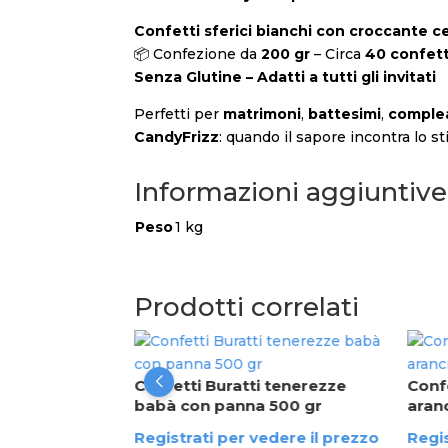
Confetti sferici bianchi con croccante cer
📦 Confezione da
200 gr
– Circa
40 confetti
Senza Glutine – Adatti a tutti gli invitati
Perfetti per
matrimoni
,
battesimi
,
comple
CandyFrizz
: quando il sapore incontra lo sti
Informazioni aggiuntive
Peso
1 kg
Prodotti correlati
 tenerezze
Confetti Buratti tenerezze
Confe
chi
babà con panna 500 gr
aran
dere il prezzo
Registrati per vedere il prezzo
Regis