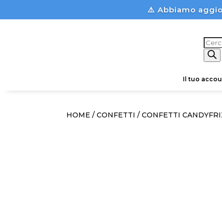
⚠️ Abbiamo aggio
Prod
sear
Il tuo accou
HOME
/
CONFETTI
/ CONFETTI CANDYFRI