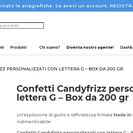
rnato le anagrafiche. Se avevi un account, REGI
ucts
ch
nt
Prodotti
Chi siamo?
Diventa nostro agente!
Dashb
ZZ PERSONALIZZATI CON LETTERA G – BOX DA 200 GR
Confetti Candyfrizz pers
lettera G – Box da 200 gr
Un’esplosione di gusto e raffinatezza firmata
Made in 
indimenticabile!
Confetti Candyfrizz personalizzati con lettera G – 