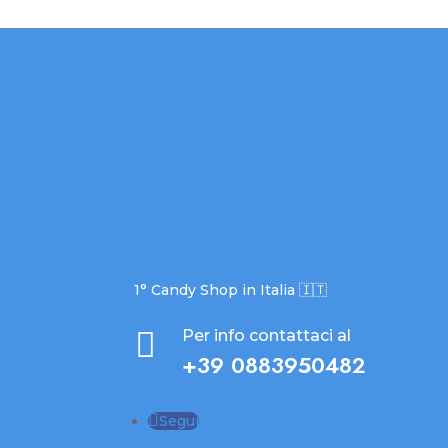
1° Candy Shop in Italia 🇮🇹

Per info contattaci al
+39 0883950482
Segui