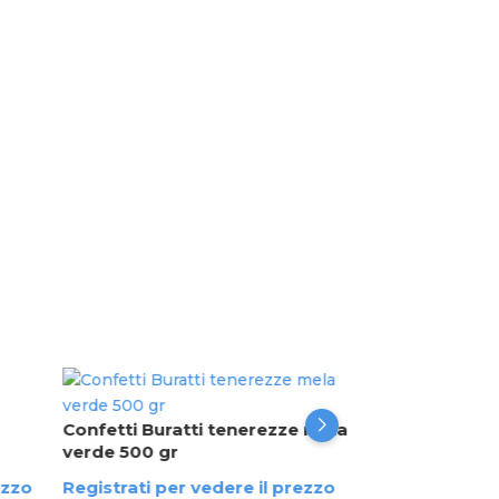
Confetti Buratt
cioccolato 1 K
Confetti Buratti tenerezze mela
verde 500 gr
Registrati per 
ezzo
Registrati per vedere il prezzo