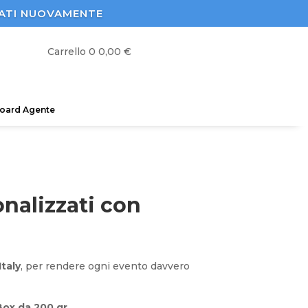
STRATI NUOVAMENTE
Carrello
0
0,00
€
oard Agente
onalizzati con
Italy
, per rendere ogni evento davvero
Box da 200 gr