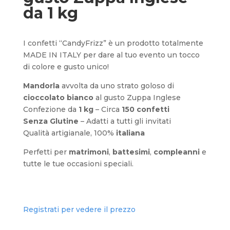
da 1 kg
I confetti “CandyFrizz” è un prodotto totalmente
MADE IN ITALY per dare al tuo evento un tocco
di colore e gusto unico!
Mandorla
avvolta da uno strato goloso di
cioccolato bianco
al gusto Zuppa Inglese
Confezione da
1 kg
– Circa
150 confetti
Senza Glutine
– Adatti a tutti gli invitati
Qualità artigianale, 100%
italiana
Perfetti per
matrimoni
,
battesimi
,
compleanni
e
tutte le tue occasioni speciali.
Registrati per vedere il prezzo