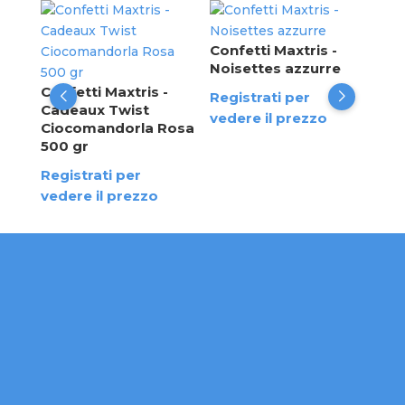
Con
Cad
Confetti Maxtris -
Cio
Noisettes azzurre
Cel
Confetti Maxtris -
Registrati per
Cadeaux Twist
Reg
vedere il prezzo
Ciocomandorla Rosa
ved
500 gr
Registrati per
vedere il prezzo