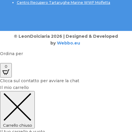
Centro Recupero Tartarughe Marine WWF Molfetta
® LeonDolciaria 2026 | Designed & Developed
by
Webbo.eu
Ordina per
0
Clicca sul contatto per avviare la chat
Il mio carrello
Carrello chiuso
Il tuo carrello è vuoto.