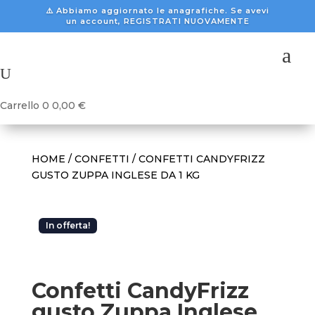
⚠️ Abbiamo aggiornato le anagrafiche. Se avevi
un account, REGISTRATI NUOVAMENTE
a
U
Carrello
0
0,00
€
HOME
/
CONFETTI
/ CONFETTI CANDYFRIZZ
GUSTO ZUPPA INGLESE DA 1 KG
In offerta!
Confetti CandyFrizz
gusto Zuppa Inglese