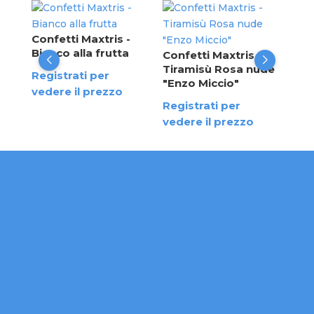
Con
Pis
Confetti Maxtris -
"En
te
Bianco alla frutta
Confetti Maxtris -
Tiramisù Rosa nude
Reg
Registrati per
"Enzo Miccio"
ved
vedere il prezzo
Registrati per
vedere il prezzo