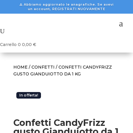
⚠️ Abbiamo aggiornato le anagrafiche. Se avevi
un account, REGISTRATI NUOVAMENTE
a
U
Carrello
0
0,00
€
HOME
/
CONFETTI
/ CONFETTI CANDYFRIZZ
GUSTO GIANDUIOTTO DA 1 KG
In offerta!
Confetti CandyFrizz
gusto Gianduiotto da 1