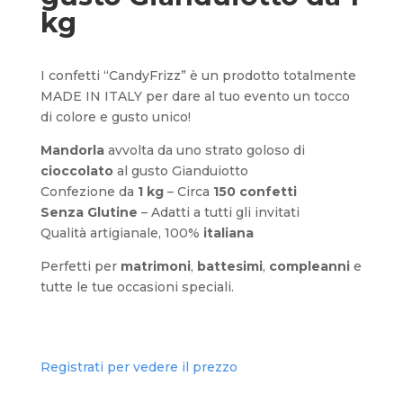
kg
I confetti “CandyFrizz” è un prodotto totalmente
MADE IN ITALY per dare al tuo evento un tocco
di colore e gusto unico!
Mandorla
avvolta da uno strato goloso di
cioccolato
al gusto Gianduiotto
Confezione da
1 kg
– Circa
150 confetti
Senza Glutine
– Adatti a tutti gli invitati
Qualità artigianale, 100%
italiana
Perfetti per
matrimoni
,
battesimi
,
compleanni
e
tutte le tue occasioni speciali.
Registrati per vedere il prezzo