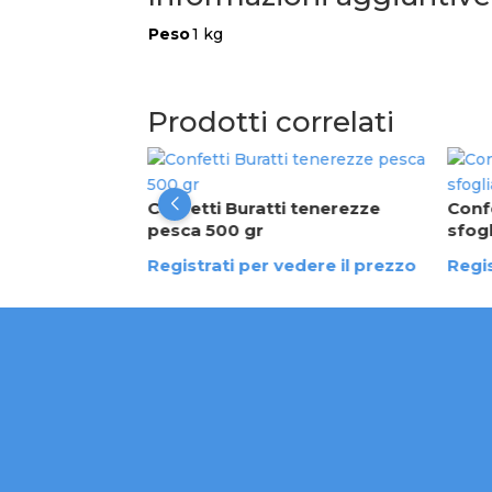
Peso
1 kg
Prodotti correlati
Pistacchio 1 Kg
Confetti Buratti tenerezze
Confe
dere il prezzo
pesca 500 gr
sfogl
Registrati per vedere il prezzo
Regis