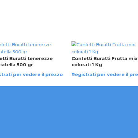
tti Buratti tenerezze
Confetti Buratti Frutta mix
iatella 500 gr
colorati 1 Kg
trati per vedere il prezzo
Registrati per vedere il pr