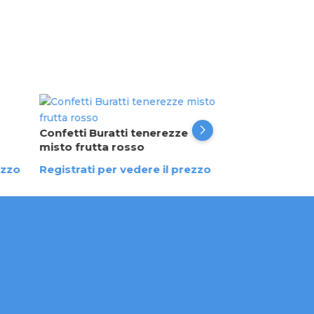
Confetti Burat
limone 500 gr
Confetti Buratti tenerezze
misto frutta rosso
Registrati per 
ezzo
Registrati per vedere il prezzo