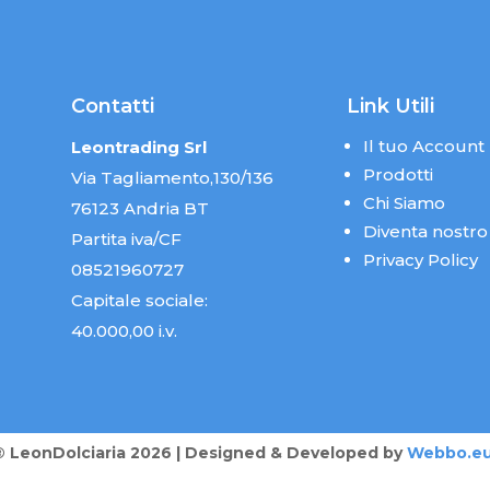
Contatti
Link Utili
Il tuo Account
Leontrading Srl
Prodotti
Via Tagliamento,130/136
Chi Siamo
76123 Andria BT
Diventa nostro
Partita iva/CF
Privacy Policy
08521960727
Capitale sociale:
40.000,00 i.v.
® LeonDolciaria 2026 | Designed & Developed by
Webbo.e