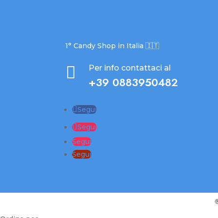
1° Candy Shop in Italia 🇮🇹

Per info contattaci al
+39 0883950482
Segui
Segui
Segui
Segui