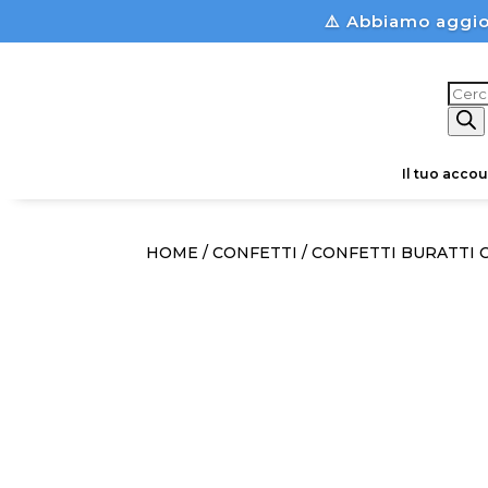
⚠️ Abbiamo aggio
Prod
sear
Il tuo accou
HOME
/
CONFETTI
/ CONFETTI BURATTI 