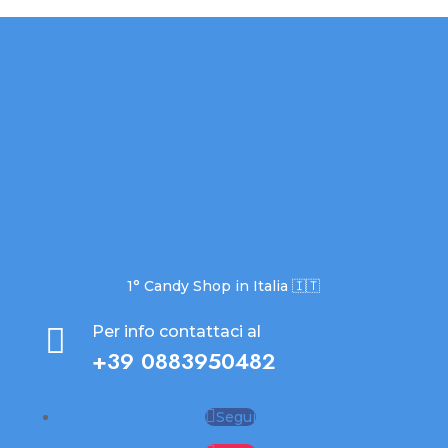
1° Candy Shop in Italia 🇮🇹

Per info contattaci al
+39 0883950482
Segui