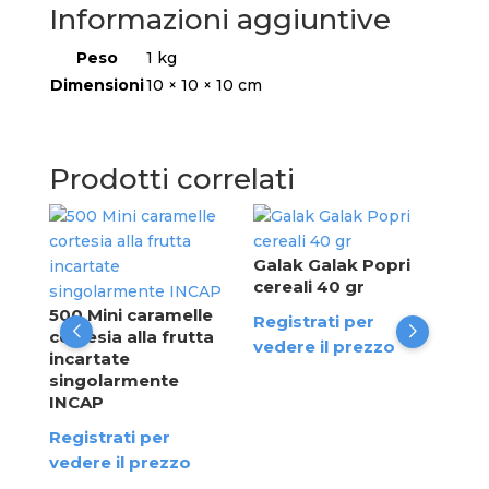
Informazioni aggiuntive
Peso
1 kg
Dimensioni
10 × 10 × 10 cm
Prodotti correlati
Nap
1 k
Galak Galak Popri
cereali 40 gr
Reg
rDi
500 Mini caramelle
Registrati per
ved
cortesia alla frutta
vedere il prezzo
|
incartate
tti
singolarmente
INCAP
Registrati per
vedere il prezzo