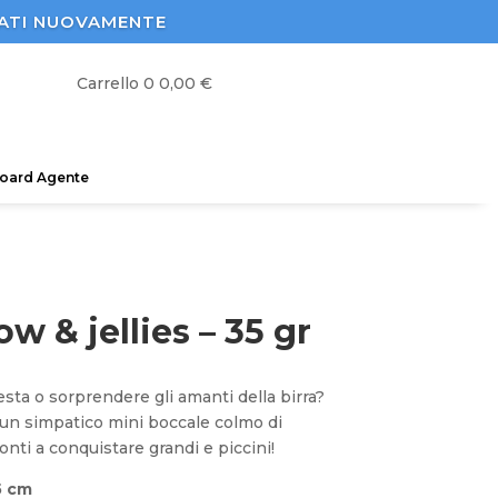
STRATI NUOVAMENTE
Carrello
0
0,00
€
oard Agente
 & jellies – 35 gr
sta o sorprendere gli amanti della birra?
: un simpatico mini boccale colmo di
ronti a conquistare grandi e piccini!
5 cm