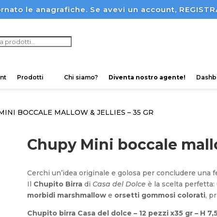
rnato le anagrafiche. Se avevi un account, REGI
ucts
ch
nt
Prodotti
Chi siamo?
Diventa nostro agente!
Dashb
MINI BOCCALE MALLOW & JELLIES – 35 GR
Chupy Mini boccale mallow
Cerchi un’idea originale e golosa per concludere una fe
Il
Chupito Birra
di
Casa del Dolce
è la scelta perfetta
morbidi marshmallow
e
orsetti gommosi colorati
, p
Chupito birra Casa del dolce – 12 pezzi x35 gr – H 7,