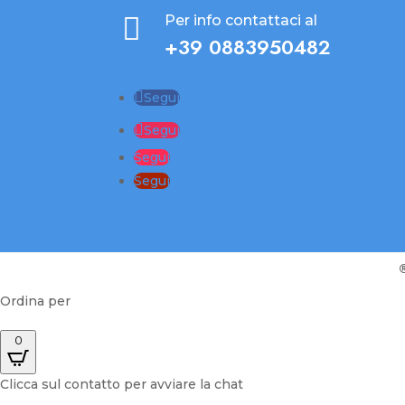

Per info contattaci al
+39 0883950482
Segui
Segui
Segui
Segui
Ordina per
0
Clicca sul contatto per avviare la chat