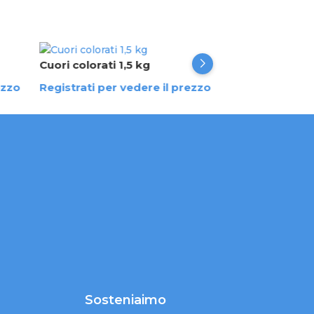
Cuori colorati 1,5 kg
Orsetti colorat
ezzo
Registrati per vedere il prezzo
Registrati per 
Sosteniaimo