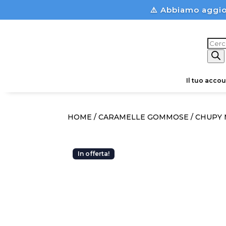
⚠️ Abbiamo aggio
Prod
sear
Il tuo accou
HOME
/
CARAMELLE GOMMOSE
/ CHUPY 
In offerta!