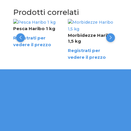
Prodotti correlati
5 kg
Pesca Haribo 1 kg
Uni
Morbidezze Haribo
Registrati per
Reg
1,5 kg
vedere il prezzo
ved
Registrati per
vedere il prezzo