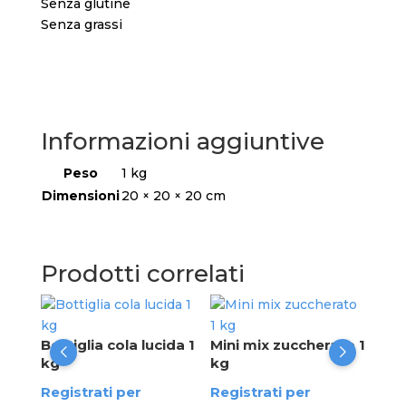
Senza glutine
Senza grassi
Informazioni aggiuntive
Peso
1 kg
Dimensioni
20 × 20 × 20 cm
Prodotti correlati
Rot
Har
Bottiglia cola lucida 1
Mini mix zuccherato 1
kg
kg
Reg
Registrati per
Registrati per
ved