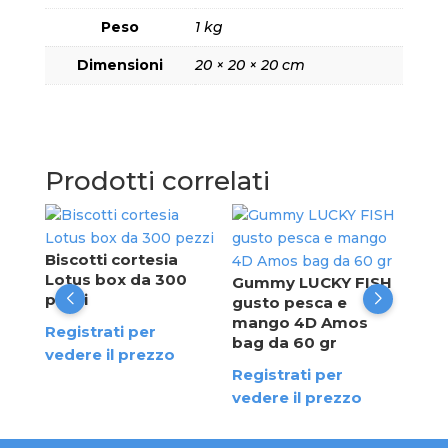
Peso
1 kg
Dimensioni
20 × 20 × 20 cm
Prodotti correlati
M&M
41
Biscotti cortesia
Reg
Lotus box da 300
Gummy LUCKY FISH
ved
pezzi
gusto pesca e
mango 4D Amos
Registrati per
bag da 60 gr
vedere il prezzo
Registrati per
vedere il prezzo