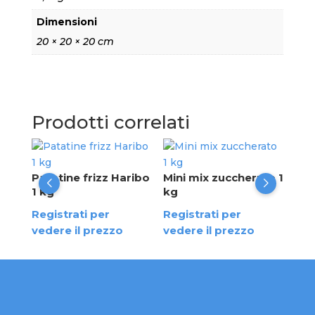
Dimensioni
20 × 20 × 20 cm
Prodotti correlati
Puf
Patatine frizz Haribo
Mini mix zuccherato 1
Reg
1 kg
kg
ved
Registrati per
Registrati per
vedere il prezzo
vedere il prezzo