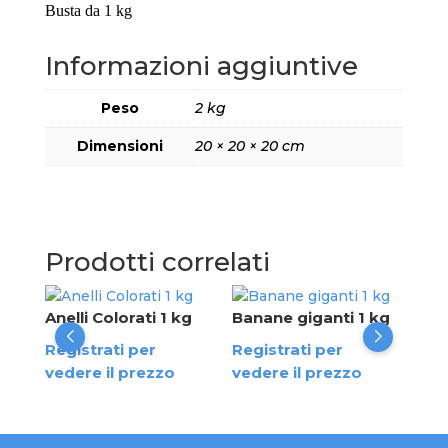
Busta da 1 kg
Informazioni aggiuntive
Peso
2 kg
Dimensioni
20 × 20 × 20 cm
Prodotti correlati
Anelli Colorati 1 kg
Banane giganti 1 kg
Bud
Registrati per
Registrati per
Reg
vedere il prezzo
vedere il prezzo
ved