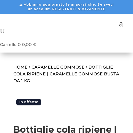
⚠️ Abbiamo aggiornato le anagrafiche. Se avevi
un account, REGISTRATI NUOVAMENTE
a
U
Carrello
0
0,00
€
HOME
/
CARAMELLE GOMMOSE
/ BOTTIGLIE
COLA RIPIENE | CARAMELLE GOMMOSE BUSTA
DA 1 KG
In offerta!
Bottiglie cola ripiene |