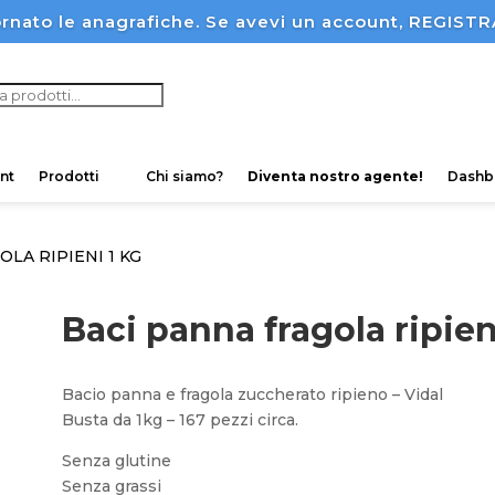
rnato le anagrafiche. Se avevi un account, REGI
ucts
ch
nt
Prodotti
Chi siamo?
Diventa nostro agente!
Dashb
OLA RIPIENI 1 KG
Baci panna fragola ripien
Bacio panna e fragola zuccherato ripieno – Vidal
Busta da 1kg – 167 pezzi circa.
Senza glutine
Senza grassi