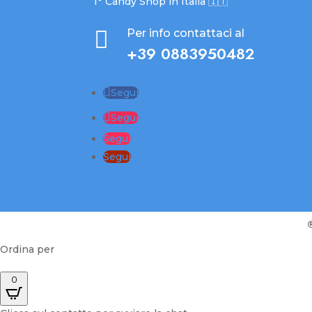
1° Candy Shop in Italia 🇮🇹

Per info contattaci al
+39 0883950482
Segui
Segui
Segui
Segui
Ordina per
0