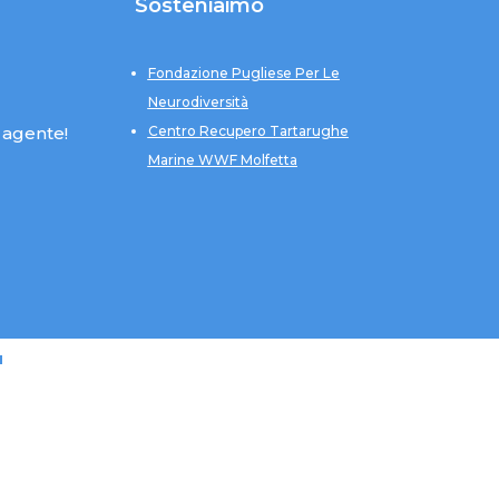
Sosteniaimo
Fondazione Pugliese Per Le
Neurodiversità
 agente!
Centro Recupero Tartarughe
Marine WWF Molfetta
u