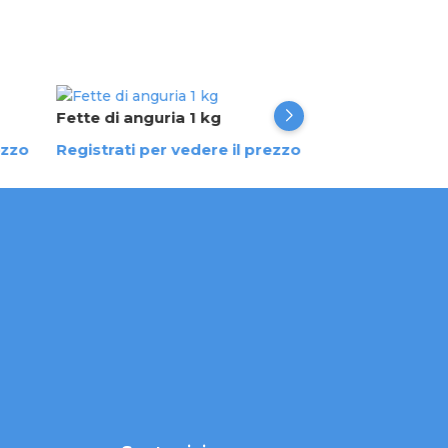
Fette di anguria 1 kg
Mini mix zucch
ezzo
Registrati per vedere il prezzo
Registrati per 