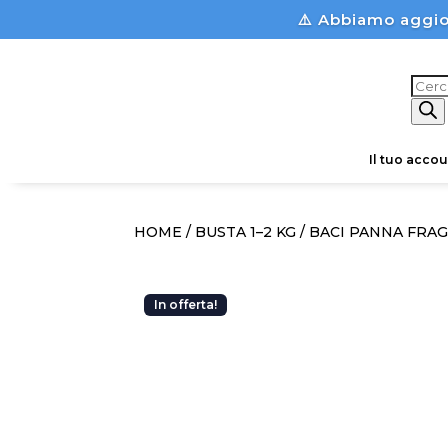
⚠️ Abbiamo aggio
Prod
sear
Il tuo accou
HOME
/
BUSTA 1–2 KG
/ BACI PANNA FRAG
In offerta!