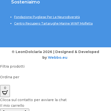
Sosteniaimo
Fondazione Pugliese Per Le Neurodiversità
Centro Recupero Tartarughe Marine WWF Molfetta
® LeonDolciaria 2026 | Designed & Developed
by
Webbo.eu
Filtra prodotti
Ordina per
0
Clicca sul contatto per avviare la chat
Il mio carrello