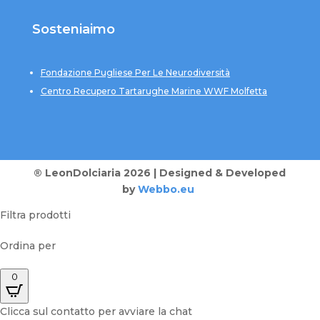
Sosteniaimo
Fondazione Pugliese Per Le Neurodiversità
Centro Recupero Tartarughe Marine WWF Molfetta
® LeonDolciaria 2026 | Designed & Developed
by
Webbo.eu
Filtra prodotti
Ordina per
0
Clicca sul contatto per avviare la chat