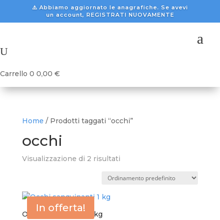
⚠️ Abbiamo aggiornato le anagrafiche. Se avevi
un account, REGISTRATI NUOVAMENTE
a
U
Carrello
0
0,00
€
Home
/ Prodotti taggati “occhi”
occhi
Visualizzazione di 2 risultati
In offerta!
Occhi sanguinanti 1 kg