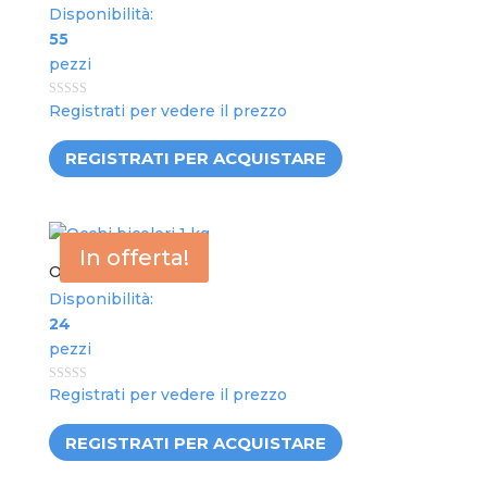
Disponibilità:
55
pezzi
0
Registrati per vedere il prezzo
out
of
5
REGISTRATI PER ACQUISTARE
In offerta!
Occhi bicolori 1 kg
Disponibilità:
24
pezzi
0
Registrati per vedere il prezzo
out
of
5
REGISTRATI PER ACQUISTARE