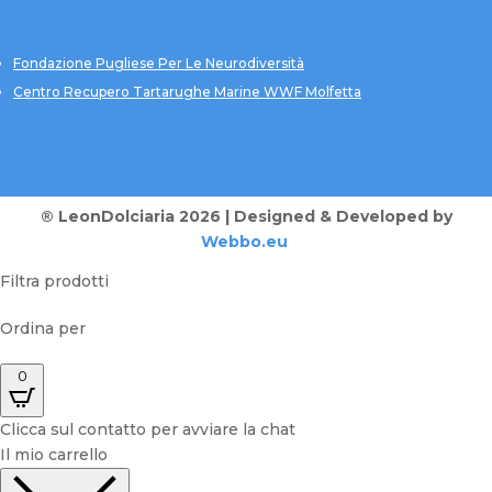
Fondazione Pugliese Per Le Neurodiversità
Centro Recupero Tartarughe Marine WWF Molfetta
® LeonDolciaria 2026 | Designed & Developed by
Webbo.eu
Filtra prodotti
Ordina per
0
Clicca sul contatto per avviare la chat
Il mio carrello