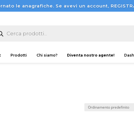
rnato le anagrafiche. Se avevi un account, REGI
ducts
rch
t
Prodotti
Chi siamo?
Diventa nostro agente!
Dash