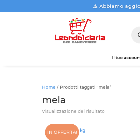
⚠️ Abbiamo aggio
Pro
sea
Il tuo accoun
Home
/ Prodotti taggati “mela”
mela
Visualizzazione del risultato
IN OFFERTA!