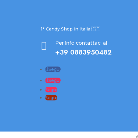
1° Candy Shop in Italia 🇮🇹

Per info contattaci al
+39 0883950482
Segui
Segui
Segui
Segui