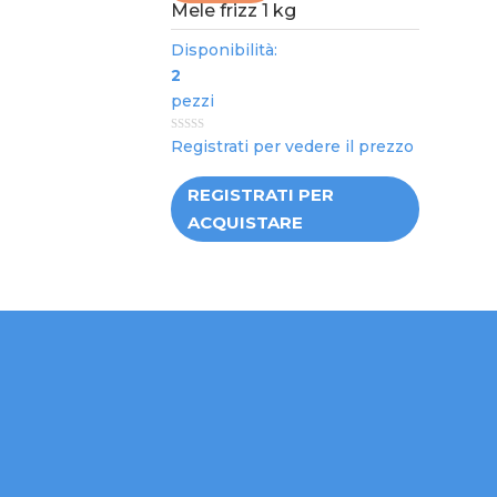
Mele frizz 1 kg
Disponibilità:
2
pezzi
0
Registrati per vedere il prezzo
out
of
5
REGISTRATI PER
ACQUISTARE