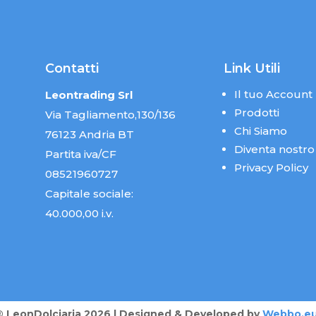
Contatti
Link Utili
Il tuo Account
Leontrading Srl
Prodotti
Via Tagliamento,130/136
Chi Siamo
76123 Andria BT
Diventa nostro
Partita iva/CF
Privacy Policy
08521960727
Capitale sociale:
40.000,00 i.v.
® LeonDolciaria 2026 | Designed & Developed by
Webbo.e