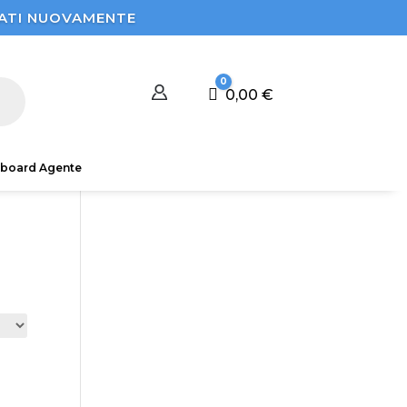
STRATI NUOVAMENTE
0
Carrello
0,00
€
board Agente