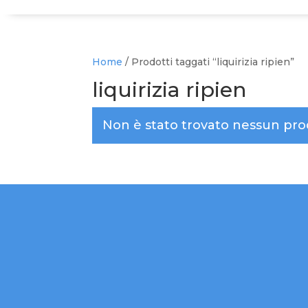
Home
/ Prodotti taggati “liquirizia ripien”
liquirizia ripien
Non è stato trovato nessun prod