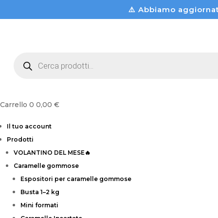
⚠️ Abbiamo aggiorna
Products
search
Carrello
0
0,00
€
Il tuo account
Prodotti
VOLANTINO DEL MESE🔥
Caramelle gommose
Espositori per caramelle gommose
Busta 1–2 kg
Mini formati