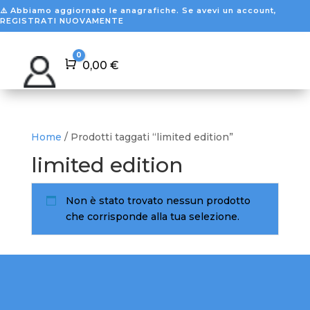
⚠️ Abbiamo aggiornato le anagrafiche. Se avevi un account,
REGISTRATI NUOVAMENTE
0
Carrello
0,00
€
Home
/ Prodotti taggati “limited edition”
limited edition
Non è stato trovato nessun prodotto
che corrisponde alla tua selezione.