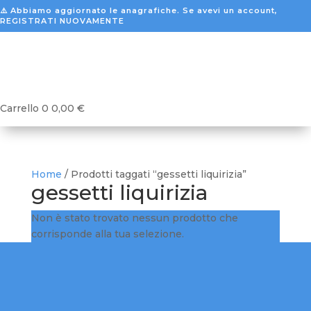
⚠️ Abbiamo aggiornato le anagrafiche. Se avevi un account,
REGISTRATI NUOVAMENTE
Carrello
0
0,00
€
Home
/ Prodotti taggati “gessetti liquirizia”
gessetti liquirizia
Non è stato trovato nessun prodotto che
corrisponde alla tua selezione.