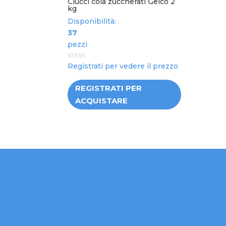
Ciucci cola zuccherati Gelco 2
kg
Disponibilità:
37
pezzi
0
Registrati per vedere il prezzo
out
of
5
REGISTRATI PER
ACQUISTARE