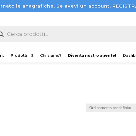
rnato le anagrafiche. Se avevi un account, REGI
ducts
rch
nt
Prodotti
Chi siamo?
Diventa nostro agente!
Dashb