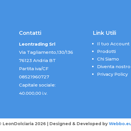
Contatti
Link Utili
Il tuo Account
Leontrading Srl
Prodotti
Via Tagliamento,130/136
Chi Siamo
76123 Andria BT
Diventa nostro
Partita iva/CF
Privacy Policy
08521960727
Capitale sociale:
40.000,00 i.v.
® LeonDolciaria 2026 | Designed & Developed by
Webbo.e