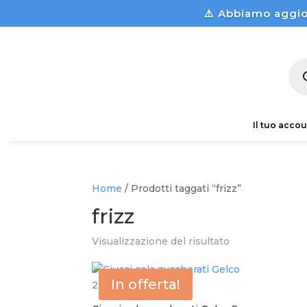
⚠️ Abbiamo aggio
Pro
sea
Il tuo accou
Home
/ Prodotti taggati “frizz”
frizz
Visualizzazione del risultato
In offerta!