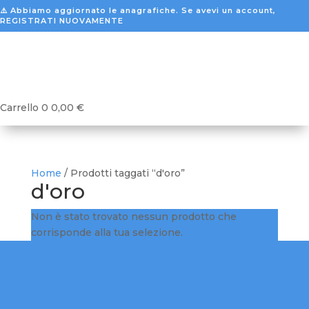
⚠️ Abbiamo aggiornato le anagrafiche. Se avevi un account,
REGISTRATI NUOVAMENTE
Carrello
0
0,00
€
Home
/ Prodotti taggati “d'oro”
d'oro
Non è stato trovato nessun prodotto che
corrisponde alla tua selezione.