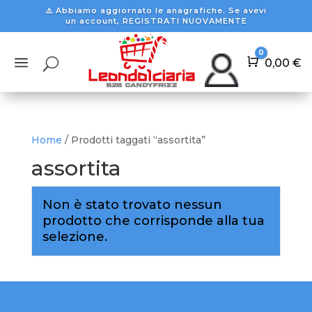
⚠️ Abbiamo aggiornato le anagrafiche. Se avevi
un account, REGISTRATI NUOVAMENTE
0
a
U
Carrello
0,00
€
Home
/ Prodotti taggati “assortita”
assortita
Non è stato trovato nessun
prodotto che corrisponde alla tua
selezione.