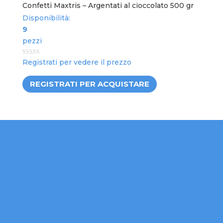
Confetti Maxtris – Argentati al cioccolato 500 gr
Disponibilità:
9
pezzi
0
Registrati per vedere il prezzo
out
of
5
REGISTRATI PER ACQUISTARE