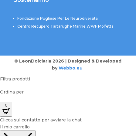
Sosteniaimo
Fondazione Pugliese Per Le Neurodiversità
Centro Recupero Tartarughe Marine WWF Molfetta
® LeonDolciaria 2026 | Designed & Developed
by
Webbo.eu
Filtra prodotti
Ordina per
0
Clicca sul contatto per avviare la chat
Il mio carrello