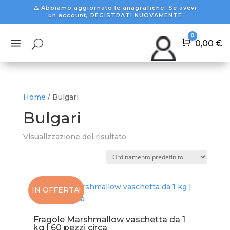
⚠️ Abbiamo aggiornato le anagrafiche. Se avevi
un account, REGISTRATI NUOVAMENTE
0
a
U
Carrello
0,00
€
Home
/ Bulgari
Bulgari
Visualizzazione del risultato
IN OFFERTA!
Fragole Marshmallow vaschetta da 1
kg | 60 pezzi circa