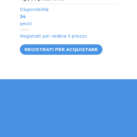
Disponibilità:
34
pezzi
0
Registrati per vedere il prezzo
out
of
5
REGISTRATI PER ACQUISTARE