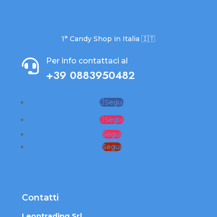
1° Candy Shop in Italia 🇮🇹
Per info contattaci al

+39 0883950482
Segui
Segui
Segui
Segui
Contatti
Leontrading Srl