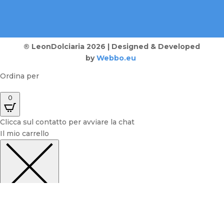
® LeonDolciaria 2026 | Designed & Developed
by
Webbo.eu
Ordina per
0
Clicca sul contatto per avviare la chat
Il mio carrello
Carrello chiuso
Il tuo carrello è vuoto.
Sembra che tu non abbia ancora fatto una scelta.