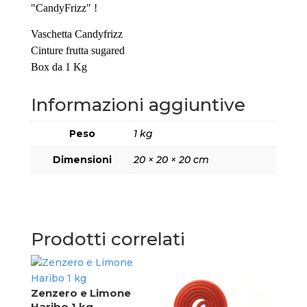
"CandyFrizz" !
Vaschetta Candyfrizz
Cinture frutta sugared
Box da 1 Kg
Informazioni aggiuntive
Peso
1 kg
Dimensioni
20 × 20 × 20 cm
Prodotti correlati
Fet
to 1
Zenzero e Limone
Reg
Haribo 1 kg