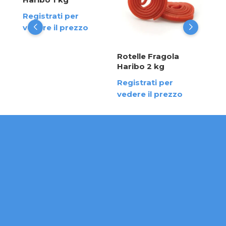
ved
Registrati per
vedere il prezzo
Rotelle Fragola
Haribo 2 kg
Registrati per
vedere il prezzo