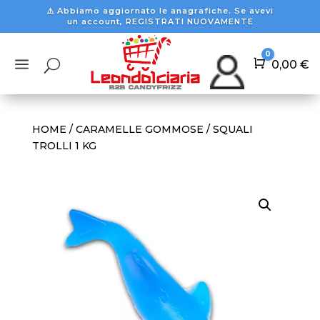
⚠️ Abbiamo aggiornato le anagrafiche. Se avevi
un account, REGISTRATI NUOVAMENTE
0
a
U
Carrello
0,00
€
HOME
/
CARAMELLE GOMMOSE
/ SQUALI
TROLLI 1 KG