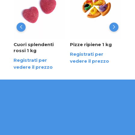
kg
Reg
ved
ribo
Cuori splendenti
Pizze ripiene 1 kg
rossi 1 kg
Registrati per
Registrati per
vedere il prezzo
vedere il prezzo