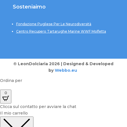
Sosteniaimo
Fondazione Pugliese Per Le Neurodiversità
Centro Recupero Tartarughe Marine WWF Molfetta
® LeonDolciaria 2026 | Designed & Developed
by
Webbo.eu
Ordina per
0
Clicca sul contatto per avviare la chat
Il mio carrello