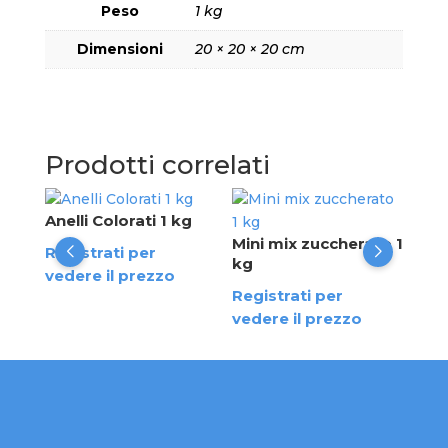
Peso
1 kg
Dimensioni
20 × 20 × 20 cm
Prodotti correlati
 kg
Anelli Colorati 1 kg
Cuo
1 k
Mini mix zuccherato 1
Registrati per
kg
Reg
vedere il prezzo
Registrati per
ved
vedere il prezzo