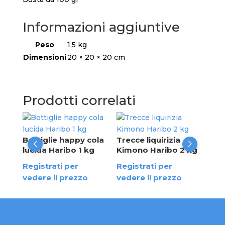
Informazioni aggiuntive
Peso
1,5 kg
Dimensioni
20 × 20 × 20 cm
Prodotti correlati
Meg
kg
Bottiglie happy cola
Trecce liquirizia
lucida Haribo 1 kg
Kimono Haribo 2 kg
Reg
Registrati per
Registrati per
ved
vedere il prezzo
vedere il prezzo