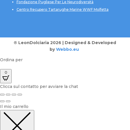
Fondazione Pugliese Per Le Neurodiversità
Centro Recupero Tartarughe Marine WWF Molfetta
® LeonDolciaria 2026 | Designed & Developed
by
Webbo.eu
Ordina per
0
Clicca sul contatto per avviare la chat
Il mio carrello