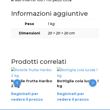
al suo interno 100 / 110 pezzi circa
Informazioni aggiuntive
Peso
1 kg
Dimensioni
20 × 20 × 20 cm
Prodotti correlati
Coc
Rotelle frutta Haribo
Bottiglia cola lucida 1
Reg
2 kg
kg
ved
Registrati per
Registrati per
vedere il prezzo
vedere il prezzo