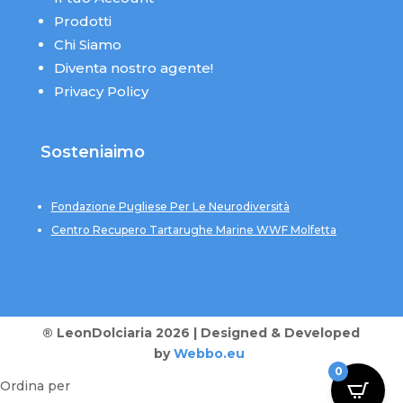
Prodotti
Chi Siamo
Diventa nostro agente!
Privacy Policy
Sosteniaimo
Fondazione Pugliese Per Le Neurodiversità
Centro Recupero Tartarughe Marine WWF Molfetta
® LeonDolciaria 2026 | Designed & Developed
by
Webbo.eu
0
Ordina per