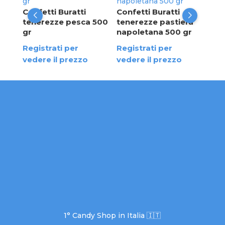
Kg
 500
Confetti Buratti
Confetti Buratti
tenerezze pesca 500
tenerezze pastiera
Reg
gr
napoletana 500 gr
ved
Registrati per
Registrati per
vedere il prezzo
vedere il prezzo
1° Candy Shop in Italia 🇮🇹