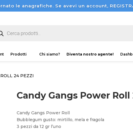
rnato le anagrafiche. Se avevi un account, REGI
ducts
rch
nt
Prodotti
Chi siamo?
Diventa nostro agente!
Dashb
ROLL 24 PEZZI
Candy Gangs Power Roll 
Candy Gangs Power Roll
Bubblegum gusto: mirtillo, mela e fragola
3 pezzi da 12 gr l’uno