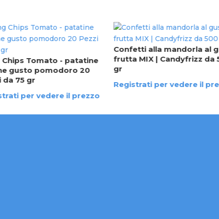
Confetti alla mandorla al 
frutta MIX | Candyfrizz da
 Chips Tomato - patatine
gr
he gusto pomodoro 20
 da 75 gr
Registrati per vedere il pr
trati per vedere il prezzo