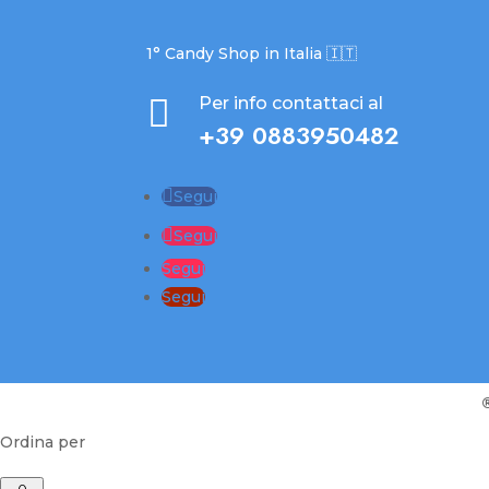
1° Candy Shop in Italia 🇮🇹

Per info contattaci al
+39 0883950482
Segui
Segui
Segui
Segui
Ordina per