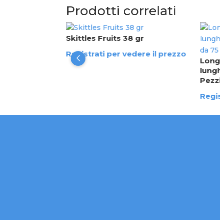
Prodotti correlati
Skittles Fruits 38 gr
SH gusto
Registrati per vedere il prezzo
4D Amos bag
Long
lung
Pezzi
dere il prezzo
Regis