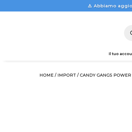
⚠️ Abbiamo aggio
Pro
sea
Il tuo accou
HOME
/
IMPORT
/ CANDY GANGS POWER 