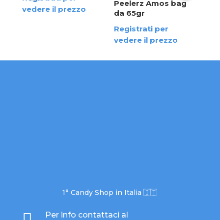
Peelerz Amos bag
Reg
vedere il prezzo
da 65gr
ved
Registrati per
vedere il prezzo
1° Candy Shop in Italia 🇮🇹

Per info contattaci al