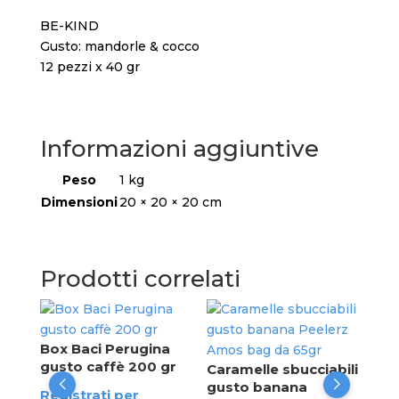
BE-KIND
Gusto: mandorle & cocco
12 pezzi x 40 gr
Informazioni aggiuntive
Peso
1 kg
Dimensioni
20 × 20 × 20 cm
Prodotti correlati
Lon
pat
Box Baci Perugina
gus
gusto caffè 200 gr
ente
Caramelle sbucciabili
da 
gusto banana
Registrati per