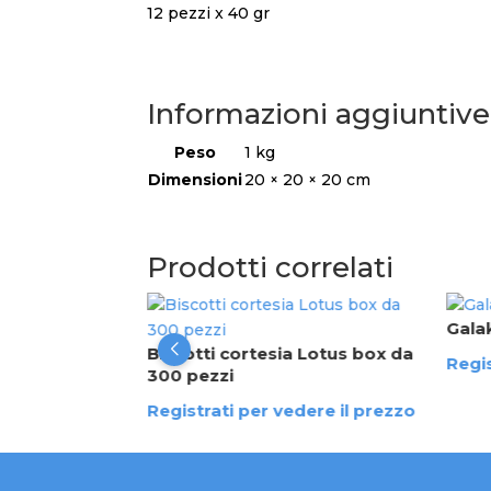
12 pezzi x 40 gr
Informazioni aggiuntive
Peso
1 kg
Dimensioni
20 × 20 × 20 cm
Prodotti correlati
 gr
Galak
Biscotti cortesia Lotus box da
dere il prezzo
Regis
300 pezzi
Registrati per vedere il prezzo