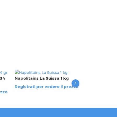
 34
Napolitains La Suissa 1 kg
M&M's Marrone
Registrati per vedere il prezzo
Registrati per 
ezzo