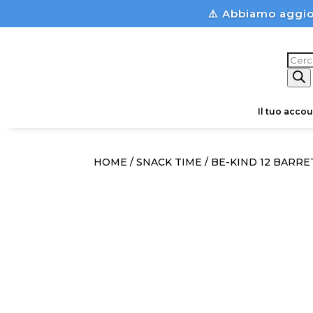
⚠️ Abbiamo aggio
Prod
sear
Il tuo accou
HOME
/
SNACK TIME
/ BE-KIND 12 BARR