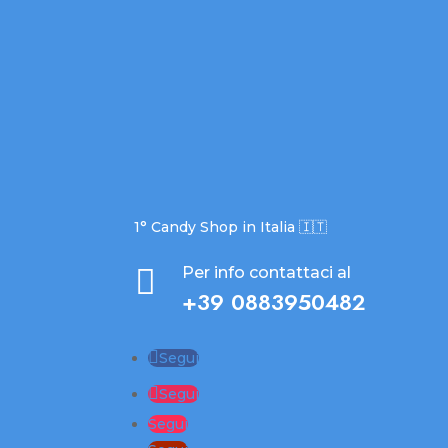
1° Candy Shop in Italia 🇮🇹

Per info contattaci al
+39 0883950482
Segui
Segui
Segui