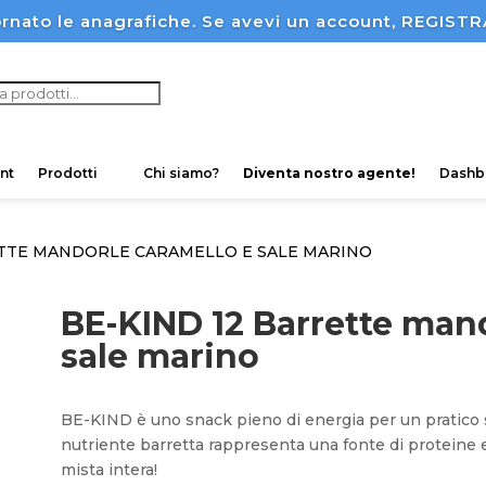
rnato le anagrafiche. Se avevi un account, REGI
ucts
ch
nt
Prodotti
Chi siamo?
Diventa nostro agente!
Dashb
ETTE MANDORLE CARAMELLO E SALE MARINO
BE-KIND 12 Barrette man
sale marino
BE-KIND è uno snack pieno di energia per un pratico sp
nutriente barretta rappresenta una fonte di proteine e 
mista intera!