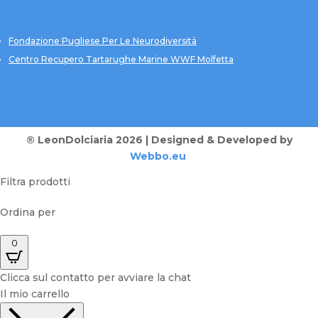
Fondazione Pugliese Per Le Neurodiversità
Centro Recupero Tartarughe Marine WWF Molfetta
® LeonDolciaria 2026 | Designed & Developed by
Webbo.eu
Filtra prodotti
Ordina per
0
Clicca sul contatto per avviare la chat
Il mio carrello