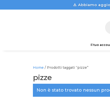
⚠️ Abbiamo aggio
Pr
se
Il tuo accou
Home
/ Prodotti taggati “pizze”
pizze
Non è stato trovato nessun prod