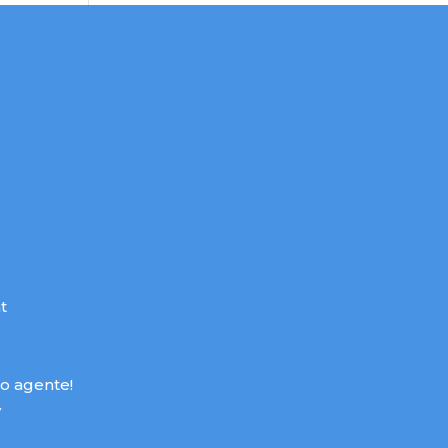
t
ro agente!
y