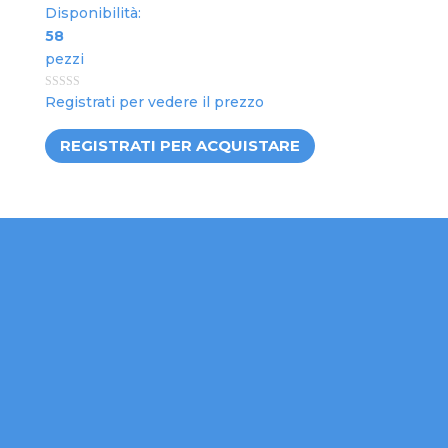
Disponibilità:
58
pezzi
0
Registrati per vedere il prezzo
out
of
5
REGISTRATI PER ACQUISTARE