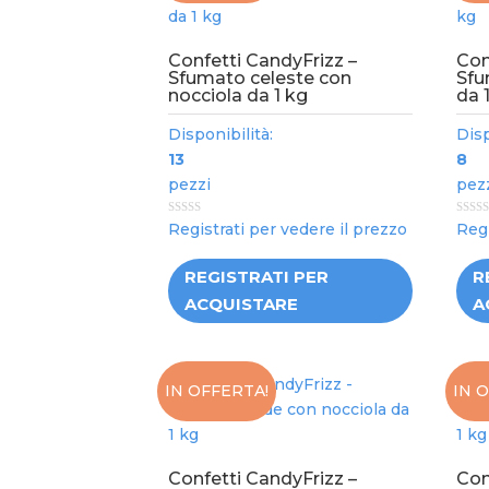
Confetti CandyFrizz –
Con
Sfumato celeste con
Sfu
nocciola da 1 kg
da 
Disponibilità:
Disp
13
8
pezzi
pez
0
0
Registrati per vedere il prezzo
Regi
out
out
of
of
5
5
REGISTRATI PER
R
ACQUISTARE
A
IN OFFERTA!
IN 
Confetti CandyFrizz –
Con