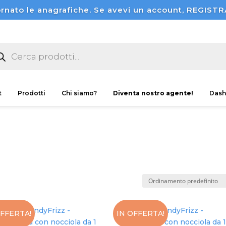
rnato le anagrafiche. Se avevi un account, REGI
ducts
rch
t
Prodotti
Chi siamo?
Diventa nostro agente!
Dash
OFFERTA!
IN OFFERTA!