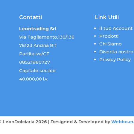
Contatti
Link Utili
Il tuo Account
Leontrading Srl
Prodotti
Via Tagliamento,130/136
Chi Siamo
76123 Andria BT
Diventa nostro
Partita iva/CF
Privacy Policy
08521960727
Capitale sociale:
40.000,00 i.v.
® LeonDolciaria 2026 | Designed & Developed by
Webbo.e