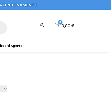
STRATI NUOVAMENTE
0
Carrello
0,00
€
board Agente