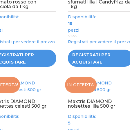
mato rosso con
sfumati lilla | Candyfrizz d
ciola da 1 kg
1 kg
onibilità:
Disponibilità:
19
zi
pezzi
0
strati per vedere il prezzo
Registrati per vedere il prezz
out
of
5
EGISTRATI PER
REGISTRATI PER
CQUISTARE
ACQUISTARE
OFFERTA!
IN OFFERTA!
xtris DIAMOND
Maxtris DIAMOND
settes celesti 500 gr
noisettes lilla 500 gr
onibilità:
Disponibilità:
5
zi
pezzi