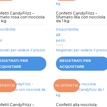
fetti CandyFrizz –
Confetti CandyFrizz –
mato rosa con nocciola
Sfumato lilla con nocciola
1 kg
da 1 kg
onibilità:
Disponibilità:
23
zi
pezzi
0
strati per vedere il prezzo
Registrati per vedere il prezz
out
of
5
EGISTRATI PER
REGISTRATI PER
CQUISTARE
ACQUISTARE
OFFERTA!
IN OFFERTA!
fetti CandyFrizz –
Confetti alla nocciola