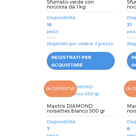
Sfumato verde con
Sfu
nocciola da 1 kg
noc
Disponibilità:
Disp
10
21
pezzi
pez
0
0
Registrati per vedere il prezzo
Regi
out
out
of
of
5
5
REGISTRATI PER
R
ACQUISTARE
A
IN OFFERTA!
IN 
Maxtris DIAMOND
Ma
noisettes bianco 500 gr
noi
Disponibilità:
Disp
7
6
pezzi
pez