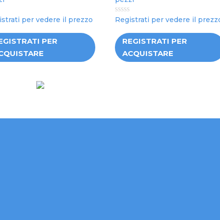
0
strati per vedere il prezzo
Registrati per vedere il prezz
out
of
5
EGISTRATI PER
REGISTRATI PER
CQUISTARE
ACQUISTARE