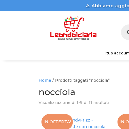
⚠️ Abbiamo aggio
Pro
sea
Il tuo accoun
Home
/ Prodotti taggati “nocciola”
nocciola
Visualizzazione di 1-9 di 11 risultati
IN OFFERTA!
IN 