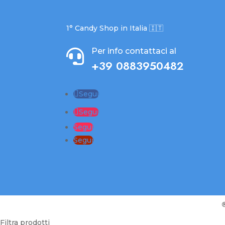
1° Candy Shop in Italia 🇮🇹
Per info contattaci al

+39 0883950482
Segui
Segui
Segui
Segui
Filtra prodotti