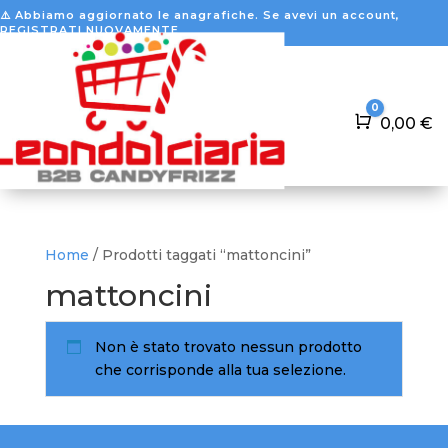
⚠️ Abbiamo aggiornato le anagrafiche. Se avevi un account,
REGISTRATI NUOVAMENTE
0
Carrello
0,00
€
Home
/ Prodotti taggati “mattoncini”
mattoncini
Non è stato trovato nessun prodotto
che corrisponde alla tua selezione.