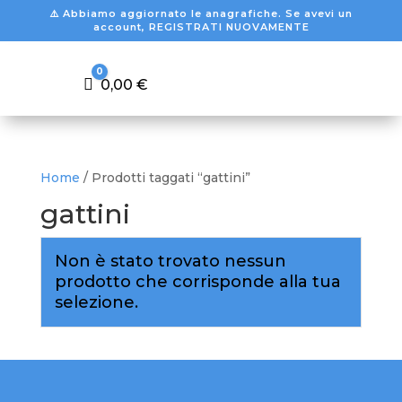
⚠️ Abbiamo aggiornato le anagrafiche. Se avevi un
account, REGISTRATI NUOVAMENTE
0
Carrello
0,00
€
Home
/ Prodotti taggati “gattini”
gattini
Non è stato trovato nessun
prodotto che corrisponde alla tua
selezione.